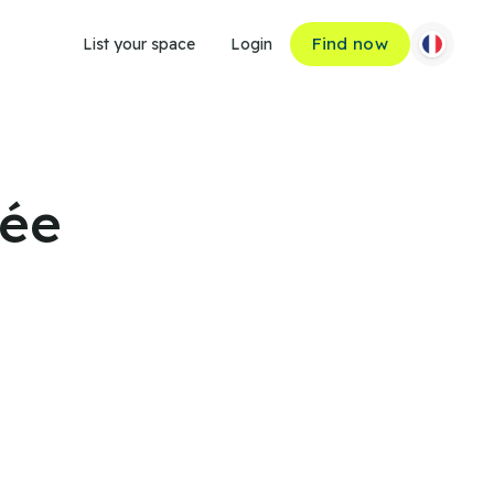
Find now
List your space
Login
vée