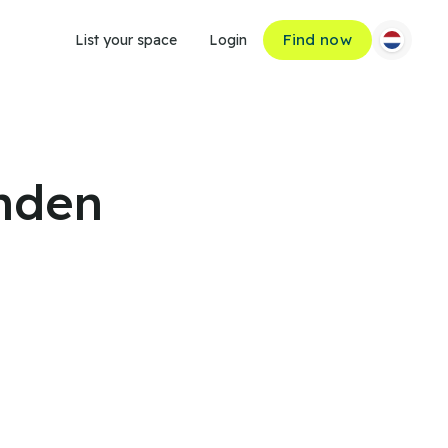
Find now
List your space
Login
onden