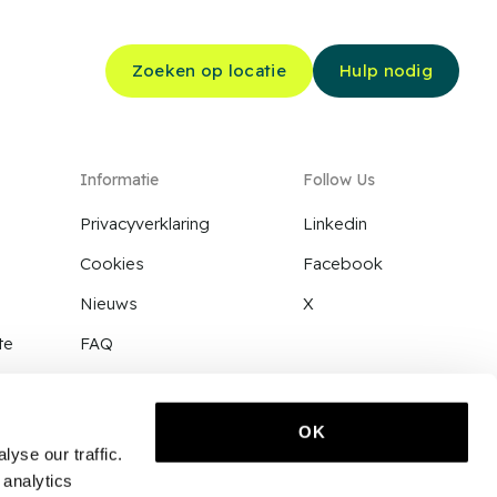
Zoeken op locatie
Hulp nodig
Informatie
Follow Us
Privacyverklaring
Linkedin
Cookies
Facebook
Nieuws
X
te
FAQ
Contact
OK
yse our traffic.
 analytics